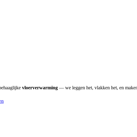
behaaglijke
vloerverwarming
— we leggen het, vlakken het, en maken 
en