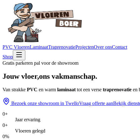
PVC Vloeren
Laminaat
Traprenovatie
Projecten
Over ons
Contact
Shop
Gratis parkeren pal voor de showroom
Jouw vloer,
ons vakmanschap.
Van strakke
PVC
en warm
laminaat
tot een verse
traprenovatie
en 
Bezoek onze showroom in Twello
Vraag offerte aan
Bekijk dienst
0
+
Jaar ervaring
0
+
Vloeren gelegd
0
%